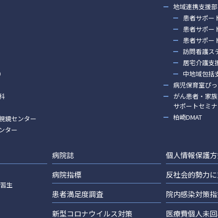
地域連携支援部
患者サポー
患者サポー
患者サポー
訪問看護ス
居宅介護支
）
中地域包括
病児保育室ぴっ
科
がん患者・家族
サポートセミナ
柏崎DMAT
視鏡センター
ンター
病院誌
個人情報保護方
病院指標
反社会的勢力に
実習生
患者満足度調査
院内感染対策指
新型コロナウイルス対策
医療費個人未回