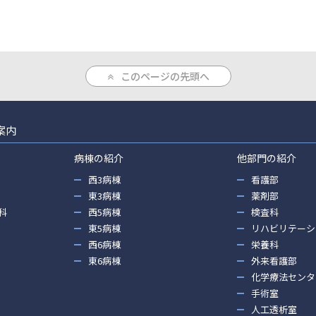
このページの先頭へ
案内
病棟の紹介
他部門の紹介
西3病棟
看護部
東3病棟
薬剤部
科
西5病棟
検査科
東5病棟
リハビリテーシ
西6病棟
栄養科
東6病棟
外来看護部
化学療法センタ
手術室
人工透析室