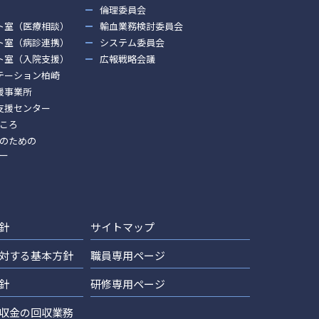
倫理委員会
ト室（医療相談）
輸血業務検討委員会
ト室（病診連携）
システム委員会
ト室（入院支援）
広報戦略会議
テーション柏崎
援事業所
支援センター
ころ
のための
ー
針
サイトマップ
対する基本方針
職員専用ページ
針
研修専用ページ
収金の回収業務