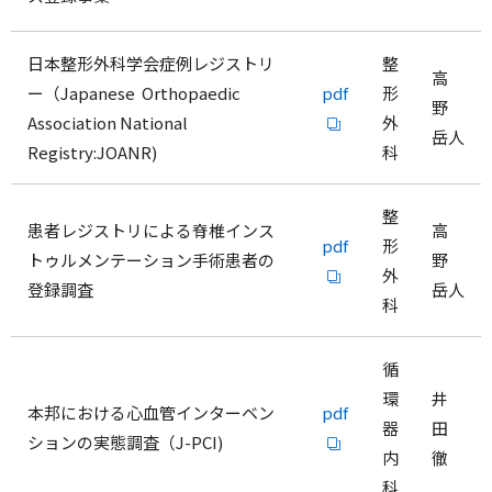
日本整形外科学会症例レジストリ
整
高
ー（Japanese Orthopaedic
pdf
形
野
Association National
外
岳人
Registry:JOANR)
科
整
患者レジストリによる脊椎インス
高
pdf
形
トゥルメンテーション手術患者の
野
外
登録調査
岳人
科
循
環
井
本邦における心血管インターベン
pdf
器
田
ションの実態調査（J-PCI)
内
徹
科