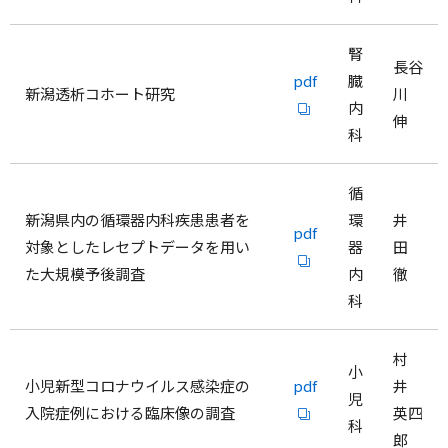
腎
長谷
pdf
臓
新潟透析コホート研究
川
内
伸
科
循
新潟県内の循環器内科疾患患者を
環
井
pdf
対象としたレセプトデータを用い
器
田
た大規模予後調査
内
徹
科
村
小
小児新型コロナウイルス感染症の
pdf
井
児
入院症例における臨床像の調査
英四
科
郎