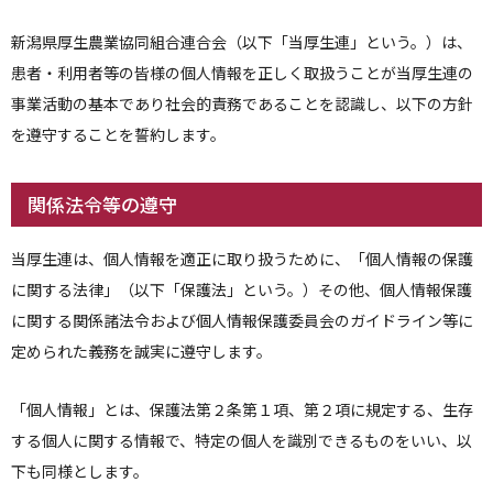
人間ドックのご案内
新潟県厚生農業協同組合連合会（以下「当厚生連」という。）は、
患者・利用者等の皆様の個人情報を正しく取扱うことが当厚生連の
医療関係者の方へ
事業活動の基本であり社会的責務であることを認識し、以下の方針
を遵守することを誓約します。
病院誌
病院指標
関係法令等の遵守
個人情報保護方針
当厚生連は、個人情報を適正に取り扱うために、「個人情報の保護
に関する法律」（以下「保護法」という。）その他、個人情報保護
反社会的勢力に対する基本方針
に関する関係諸法令および個人情報保護委員会のガイドライン等に
院内感染対策指針
定められた義務を誠実に遵守します。
サイトマップ
「個人情報」とは、保護法第２条第１項、第２項に規定する、生存
する個人に関する情報で、特定の個人を識別できるものをいい、以
下も同様とします。