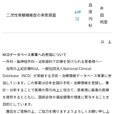
血
井
pdf
液
二次性骨髄繊維症の実態調査
田
内
桃里
科
以 上
NCDデータベース事業への参加について
ー外科・脳神経外科・泌尿器科で診療を受けられる患者様へー
当院の上記診療科は、一般社団法人National Clinical
Datebase（NCD）が実施する手術・治療情報データベース事業に参
加しています。この事業は日本全国の手術・治療情報を登録し、集
計・分析することで医療の質の向上に役立て、患者様に最善の医療
を提供するとともに、国民全体の福祉健康の増進に寄与することを
目的としています。
趣旨をご理解の上、ご協力を賜りますようよろしくお願い申し上