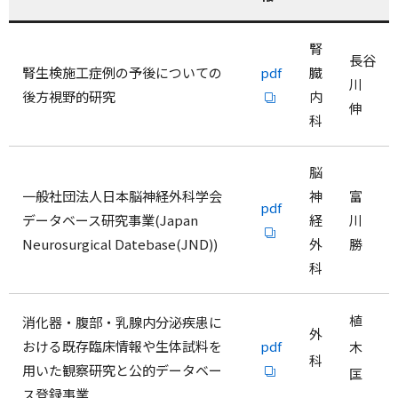
腎
長谷
腎生検施工症例の予後についての
pdf
臓
川
後方視野的研究
内
伸
科
脳
一般社団法人日本脳神経外科学会
神
富
pdf
データベース研究事業(Japan
経
川
Neurosurgical Datebase(JND))
外
勝
科
植
消化器・腹部・乳腺内分泌疾患に
外
おける既存臨床情報や生体試料を
pdf
木
科
用いた観察研究と公的データベー
匡
ス登録事業