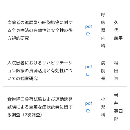
呼
高齢者の進展型小細胞肺癌に対す
吸
久
pdf
る全身療法の有効性と安全性の後
器
代
方視的研究
内
航平
科
入院患者におけるリハビリテーシ
病
相
pdf
ョン医療の資源活用と有効性につ
院
田
いての観察研究
長
浩
村
食物経口負荷試験および運動誘発
小
pdf
井
試験による重篤な症状誘発に関す
児
英四
る調査（2次調査）
科
郎