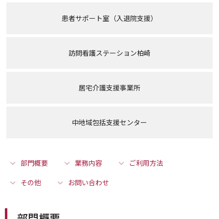
人間ドックのご案内
患者サポート室（入退院支援）
医療関係者の方へ
訪問看護ステーション柏崎
病院誌
病院指標
居宅介護支援事業所
個人情報保護方針
中地域包括支援センター
反社会的勢力に対する基本方針
院内感染対策指針
部門概要
業務内容
ご利用方法
サイトマップ
その他
お問い合わせ
部門概要