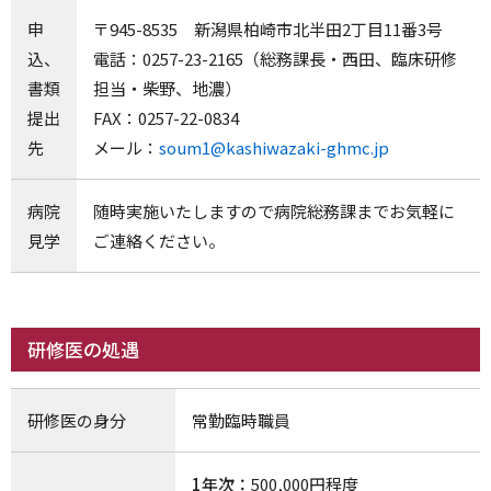
申
〒945-8535 新潟県柏崎市北半田2丁目11番3号
込、
電話：0257-23-2165（総務課長・西田、臨床研修
書類
担当・柴野、地濃）
提出
FAX：0257-22-0834
先
メール：
soum1@kashiwazaki-ghmc.jp
病院
随時実施いたしますので病院総務課までお気軽に
見学
ご連絡ください。
研修医の処遇
研修医の身分
常勤臨時職員
1年次：
500,000円程度