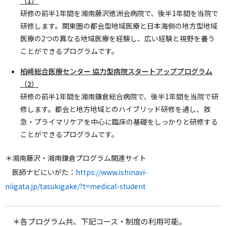
（1）
研修の前半1年間を湘南藤沢徳洲会病院で、後半1年間を当院で
研修します。関東圏の都会型地域医療と日本海側の地方型地域
医療の2つの異なる地域医療を経験し、広い経験と視野を養う
ことができるプログラムです。
柏崎総合医療センター
協力型病院スタートアッププログラム
（
2）
研修の前半1年間を湘南鎌倉総合病院で、後半1年間を当院で研
修します。都会と地方地域とのハイブリッド研修を通し、救
急・プライマリケアを中心に臨床の基礎をしっかりと研修する
ことができるプログラムです。
＊湘南藤沢・湘南鎌倉プログラム関連サイト
医師ナビにいがた：
https://www.ishinavi-
niigata.jp/tasukigake/?t=medical-student
＊各プログラム共、下記コース・制度の利用可能。