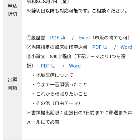
令和8年8月7日（金）
申込
※締切日以降も対応可能です。ご相談ください。
締切
①履歴書
PDF
/
Excel
（市販の物でも可）
②当院指定の臨床研修申込書
PDF
/
Word
③小論文 800字程度（下記テーマより1つを選
択）
PDF
/
Word
・地域医療について
出願
・今まで一番頑張ったこと
書類
・これから頑張りたいこと
・その他（自由テーマ）
＊書類提出期限：面接日の3日前までに郵送または
メールにて必着