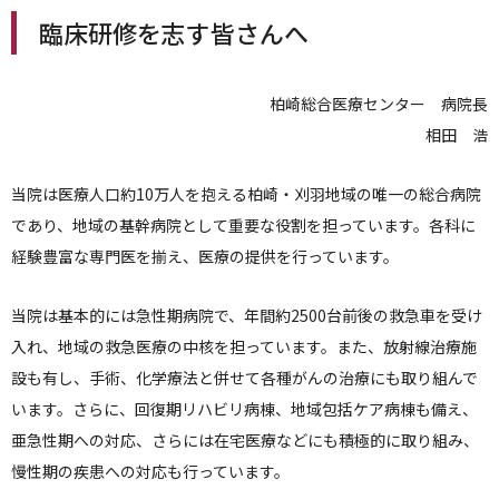
人間ドックのご案内
臨床研修を志す皆さんへ
医療関係者の方へ
柏崎総合医療センター 病院長
相田 浩
病院誌
当院は医療人口約10万人を抱える柏崎・刈羽地域の唯一の総合病院
病院指標
であり、地域の基幹病院として重要な役割を担っています。各科に
個人情報保護方針
経験豊富な専門医を揃え、医療の提供を行っています。
反社会的勢力に対する基本方針
当院は基本的には急性期病院で、年間約2500台前後の救急車を受け
入れ、地域の救急医療の中核を担っています。また、放射線治療施
院内感染対策指針
設も有し、手術、化学療法と併せて各種がんの治療にも取り組んで
サイトマップ
います。さらに、回復期リハビリ病棟、地域包括ケア病棟も備え、
亜急性期への対応、さらには在宅医療などにも積極的に取り組み、
慢性期の疾患への対応も行っています。