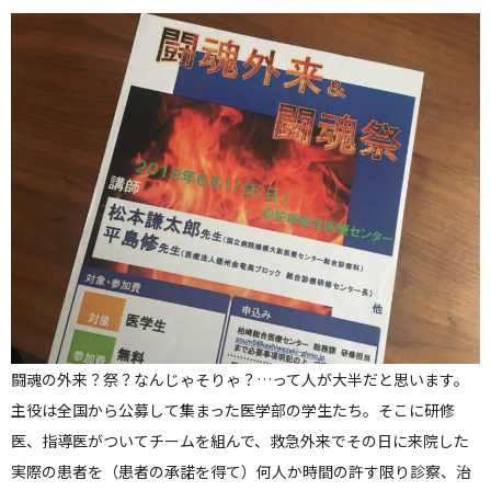
人間ドックのご案内
医療関係者の方へ
病院誌
病院指標
個人情報保護方針
反社会的勢力に対する基本方針
院内感染対策指針
闘魂の外来？祭？なんじゃそりゃ？…って人が大半だと思います。
サイトマップ
主役は全国から公募して集まった医学部の学生たち。そこに研修
医、指導医がついてチームを組んで、救急外来でその日に来院した
実際の患者を（患者の承諾を得て）何人か時間の許す限り診察、治