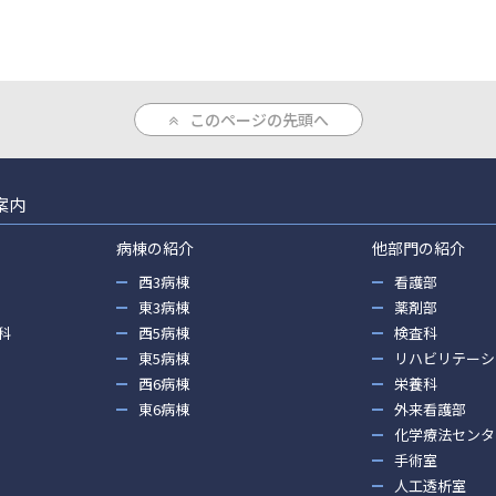
このページの先頭へ
案内
病棟の紹介
他部門の紹介
西3病棟
看護部
東3病棟
薬剤部
科
西5病棟
検査科
東5病棟
リハビリテーシ
西6病棟
栄養科
東6病棟
外来看護部
化学療法センタ
手術室
人工透析室