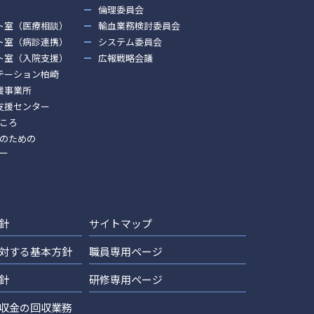
倫理委員会
ト室（医療相談）
輸血業務検討委員会
ト室（病診連携）
システム委員会
ト室（入院支援）
広報戦略会議
テーション柏崎
援事業所
支援センター
ころ
のための
ー
針
サイトマップ
対する基本方針
職員専用ページ
針
研修専用ページ
収金の回収業務