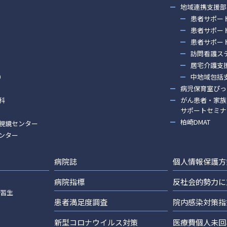
地域連携支援部
患者サポー
患者サポー
患者サポー
訪問看護ス
居宅介護支
）
中地域包括
病児保育室ぴっ
科
がん患者・家族
サポートセミナ
柏崎DMAT
視鏡センター
ンター
病院誌
個人情報保護方
病院指標
反社会的勢力に
実習生
患者満足度調査
院内感染対策指
新型コロナウイルス対策
医療費個人未回