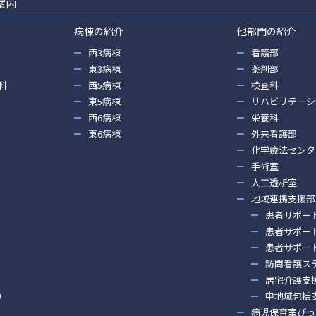
案内
病棟の紹介
他部門の紹介
西3病棟
看護部
東3病棟
薬剤部
科
西5病棟
検査科
東5病棟
リハビリテーシ
西6病棟
栄養科
東6病棟
外来看護部
化学療法センタ
手術室
人工透析室
地域連携支援部
患者サポー
患者サポー
患者サポー
訪問看護ス
居宅介護支
）
中地域包括
病児保育室ぴっ