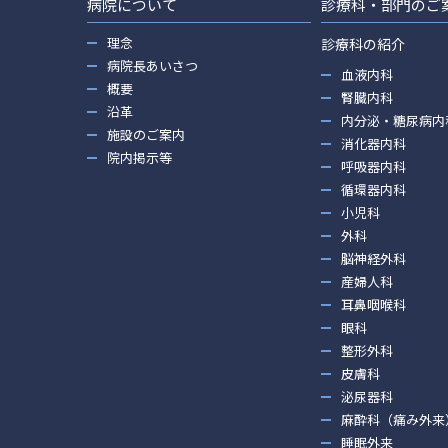
病院について
診療科・部門のご
理念
診療科の紹介
病院長あいさつ
血液内科
概要
腎臓内科
沿革
内分泌・糖尿病内
施設のご案内
消化器内科
院内掲示等
呼吸器内科
循環器内科
小児科
外科
脳神経外科
産婦人科
耳鼻咽喉科
眼科
整形外科
皮膚科
泌尿器科
麻酔科（痛み外来
睡眠外来