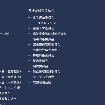
各種委員会の紹介
化学療法委員会
採用レジメン
緩和ケア委員会
ョン科
病院安全管理対策委員会
感染対策委員会
臨床研修管理委員会
ー
診療録管理委員会
褥瘡対策委員会
接遇委員会
倫理委員会
ト室（医療相談）
輸血業務検討委員会
ト室（病診連携）
システム委員会
ト室（入院支援）
広報戦略会議
テーション柏崎
援事業所
支援センター
ころ