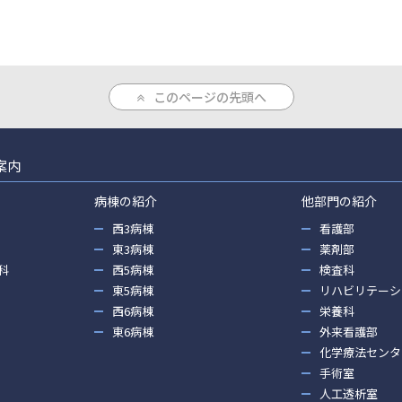
このページの先頭へ
案内
病棟の紹介
他部門の紹介
西3病棟
看護部
東3病棟
薬剤部
科
西5病棟
検査科
東5病棟
リハビリテーシ
西6病棟
栄養科
東6病棟
外来看護部
化学療法センタ
手術室
人工透析室