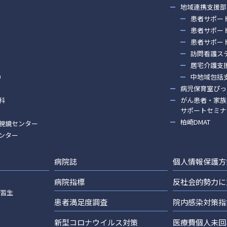
地域連携支援部
患者サポー
患者サポー
患者サポー
訪問看護ス
居宅介護支
）
中地域包括
病児保育室ぴっ
科
がん患者・家族
サポートセミナ
柏崎DMAT
視鏡センター
ンター
病院誌
個人情報保護方
病院指標
反社会的勢力に
実習生
患者満足度調査
院内感染対策指
新型コロナウイルス対策
医療費個人未回