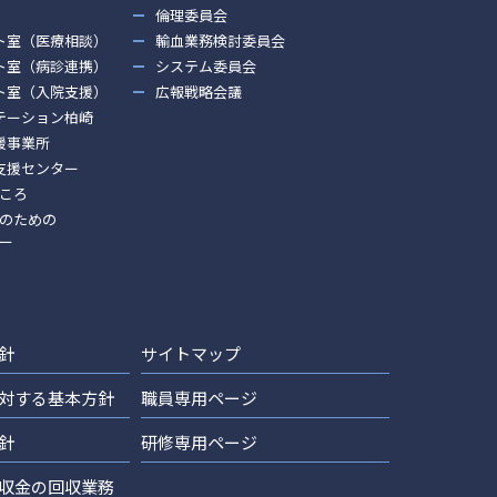
倫理委員会
ト室（医療相談）
輸血業務検討委員会
ト室（病診連携）
システム委員会
ト室（入院支援）
広報戦略会議
テーション柏崎
援事業所
支援センター
ころ
のための
ー
針
サイトマップ
対する基本方針
職員専用ページ
針
研修専用ページ
収金の回収業務