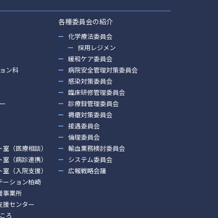
各種委員会の紹介
化学療法委員会
採用レジメン
緩和ケア委員会
ョン科
病院安全管理対策委員会
感染対策委員会
臨床研修管理委員会
ー
診療録管理委員会
褥瘡対策委員会
接遇委員会
倫理委員会
ト室（医療相談）
輸血業務検討委員会
ト室（病診連携）
システム委員会
ト室（入院支援）
広報戦略会議
テーション柏崎
援事業所
支援センター
ころ