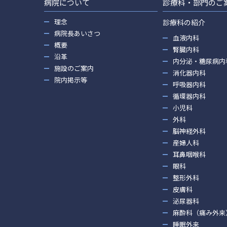
病院について
診療科・部門のご
理念
診療科の紹介
病院長あいさつ
血液内科
概要
腎臓内科
沿革
内分泌・糖尿病内
施設のご案内
消化器内科
院内掲示等
呼吸器内科
循環器内科
小児科
外科
脳神経外科
産婦人科
耳鼻咽喉科
眼科
整形外科
皮膚科
泌尿器科
麻酔科（痛み外来
睡眠外来