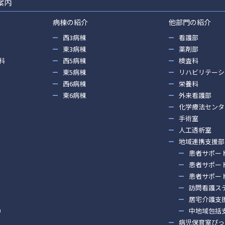
案内
病棟の紹介
他部門の紹介
西3病棟
看護部
東3病棟
薬剤部
科
西5病棟
検査科
東5病棟
リハビリテーシ
西6病棟
栄養科
東6病棟
外来看護部
化学療法センタ
手術室
人工透析室
地域連携支援部
患者サポー
患者サポー
患者サポー
訪問看護ス
居宅介護支
）
中地域包括
病児保育室ぴっ