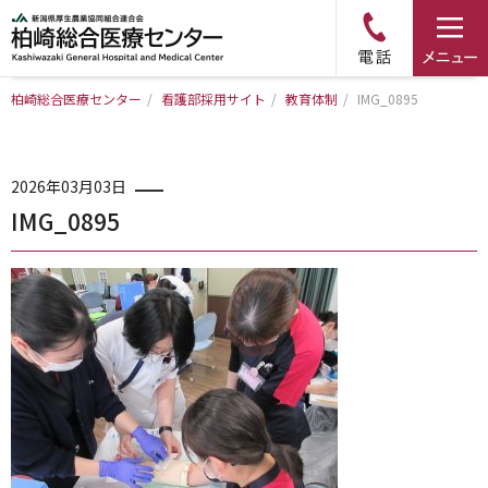
柏崎総合医療センター
/
看護部採用サイト
/
教育体制
/
IMG_0895
トップページ
病院について
2026年03月03日
IMG_0895
診療科・部門のご案内
アクセス
外来のご案内
入院のご案内