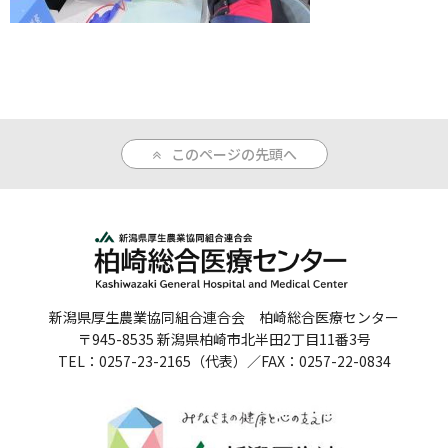
人間ドックのご案内
医療関係者の方へ
病院誌
このページの先頭へ
病院指標
個人情報保護方針
反社会的勢力に対する基本方針
院内感染対策指針
新潟県厚生農業協同組合連合会 柏崎総合医療センター
〒945-8535 新潟県柏崎市北半田2丁目11番3号
サイトマップ
TEL：0257-23-2165（代表）／FAX：0257-22-0834