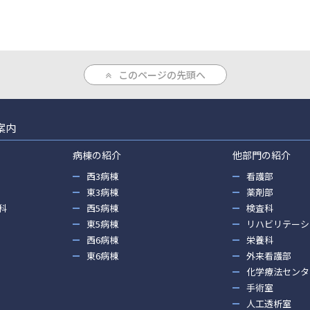
このページの先頭へ
案内
病棟の紹介
他部門の紹介
西3病棟
看護部
東3病棟
薬剤部
科
西5病棟
検査科
東5病棟
リハビリテーシ
西6病棟
栄養科
東6病棟
外来看護部
化学療法センタ
手術室
人工透析室