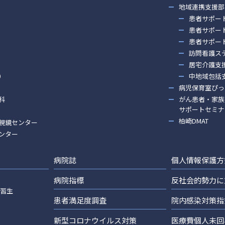
地域連携支援部
患者サポー
患者サポー
患者サポー
訪問看護ス
居宅介護支
）
中地域包括
病児保育室ぴっ
科
がん患者・家族
サポートセミナ
柏崎DMAT
視鏡センター
ンター
病院誌
個人情報保護方
病院指標
反社会的勢力に
実習生
患者満足度調査
院内感染対策指
新型コロナウイルス対策
医療費個人未回