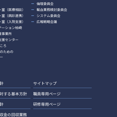
倫理委員会
ト室（医療相談）
輸血業務検討委員会
ト室（病診連携）
システム委員会
ト室（入院支援）
広報戦略会議
テーション柏崎
援事業所
支援センター
ころ
のための
ー
針
サイトマップ
対する基本方針
職員専用ページ
針
研修専用ページ
収金の回収業務