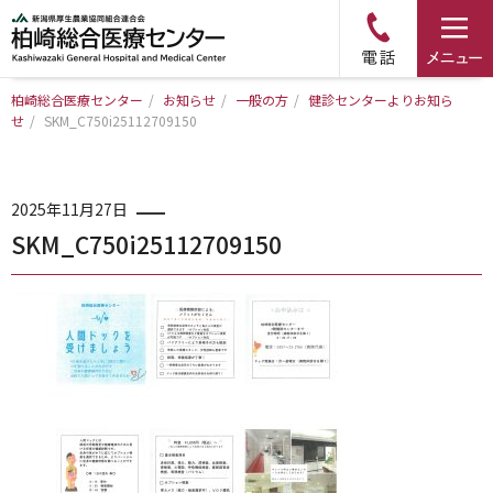
柏崎総合医療センター
/
お知らせ
/
一般の方
/
健診センターよりお知ら
せ
/
SKM_C750i25112709150
トップページ
病院について
2025年11月27日
SKM_C750i25112709150
診療科・部門のご案内
アクセス
外来のご案内
入院のご案内