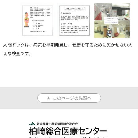
人間ドックのご案内
医療関係者の方へ
病院誌
人間ドックは、病気を早期発見し、健康を守るために欠かせない大
切な検査です。
病院指標
個人情報保護方針
反社会的勢力に対する基本方針
院内感染対策指針
このページの先頭へ
サイトマップ