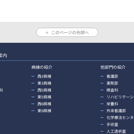
このページの先頭へ
案内
病棟の紹介
他部門の紹介
西3病棟
看護部
東3病棟
薬剤部
科
西5病棟
検査科
東5病棟
リハビリテーシ
西6病棟
栄養科
東6病棟
外来看護部
化学療法センタ
手術室
人工透析室