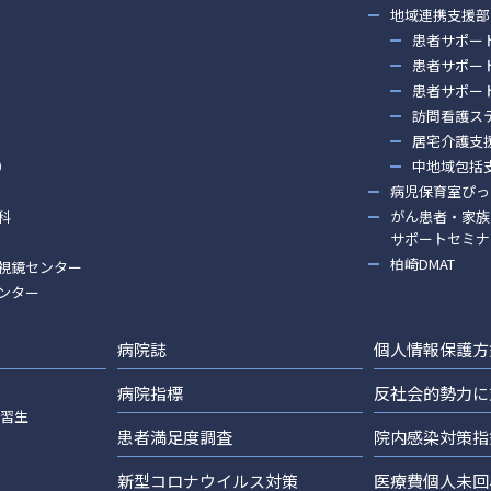
地域連携支援部
患者サポー
患者サポー
患者サポー
訪問看護ス
居宅介護支
）
中地域包括
病児保育室ぴっ
科
がん患者・家族
サポートセミナ
柏崎DMAT
視鏡センター
ンター
病院誌
個人情報保護方
病院指標
反社会的勢力に
実習生
患者満足度調査
院内感染対策指
新型コロナウイルス対策
医療費個人未回