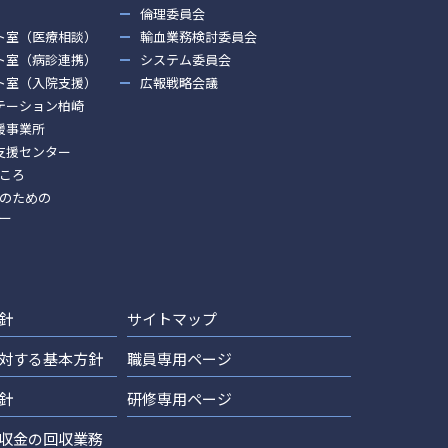
倫理委員会
ト室（医療相談）
輸血業務検討委員会
ト室（病診連携）
システム委員会
ト室（入院支援）
広報戦略会議
テーション柏崎
援事業所
支援センター
ころ
のための
ー
針
サイトマップ
対する基本方針
職員専用ページ
針
研修専用ページ
収金の回収業務