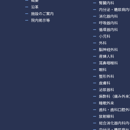
概要
腎臓内科
沿革
内分泌・糖尿病内
施設のご案内
消化器内科
院内掲示等
呼吸器内科
循環器内科
小児科
外科
脳神経外科
産婦人科
耳鼻咽喉科
眼科
整形外科
皮膚科
泌尿器科
麻酔科（痛み外来
睡眠外来
歯科・歯科口腔外
放射線科
総合消化器内科内
内分泌・糖尿病セ