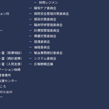
採用レジメン
緩和ケア委員会
ョン科
病院安全管理対策委員会
感染対策委員会
臨床研修管理委員会
ー
診療録管理委員会
褥瘡対策委員会
接遇委員会
倫理委員会
ト室（医療相談）
輸血業務検討委員会
ト室（病診連携）
システム委員会
ト室（入院支援）
広報戦略会議
テーション柏崎
援事業所
支援センター
ころ
のための
ー