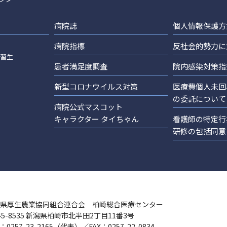
病院誌
個人情報保護方
病院指標
反社会的勢力に
実習生
患者満足度調査
院内感染対策指
新型コロナウイルス対策
医療費個人未回
の委託について
病院公式マスコット
キャラクター タイちゃん
看護師の特定行
研修の包括同意
県厚生農業協同組合連合会 柏崎総合医療センター
45-8535 新潟県柏崎市北半田2丁目11番3号
：0257-23-2165（代表）／FAX：0257-22-0834