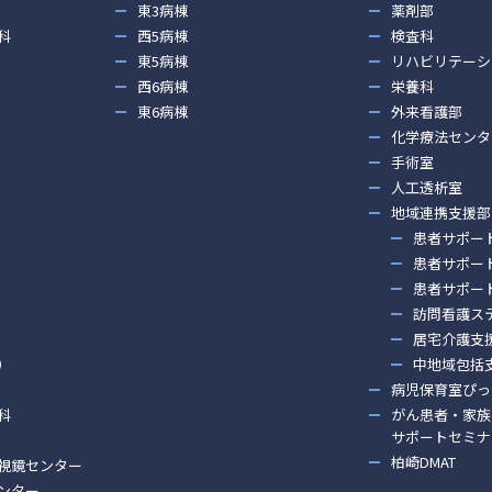
東3病棟
薬剤部
科
西5病棟
検査科
東5病棟
リハビリテーシ
西6病棟
栄養科
東6病棟
外来看護部
化学療法センタ
手術室
人工透析室
地域連携支援部
患者サポー
患者サポー
患者サポー
訪問看護ス
居宅介護支
）
中地域包括
病児保育室ぴっ
科
がん患者・家族
サポートセミナ
柏崎DMAT
視鏡センター
ンター