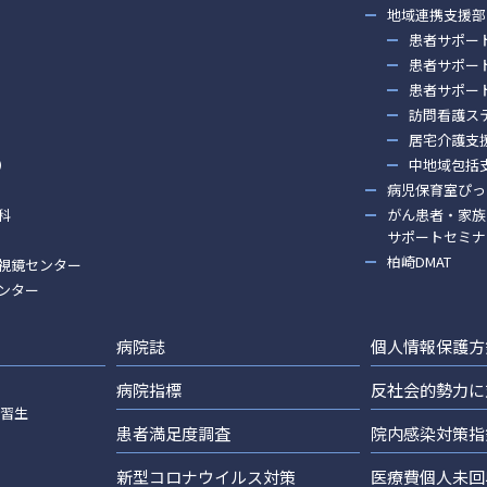
地域連携支援部
患者サポー
患者サポー
患者サポー
訪問看護ス
居宅介護支
）
中地域包括
病児保育室ぴっ
科
がん患者・家族
サポートセミナ
柏崎DMAT
視鏡センター
ンター
病院誌
個人情報保護方
病院指標
反社会的勢力に
実習生
患者満足度調査
院内感染対策指
新型コロナウイルス対策
医療費個人未回