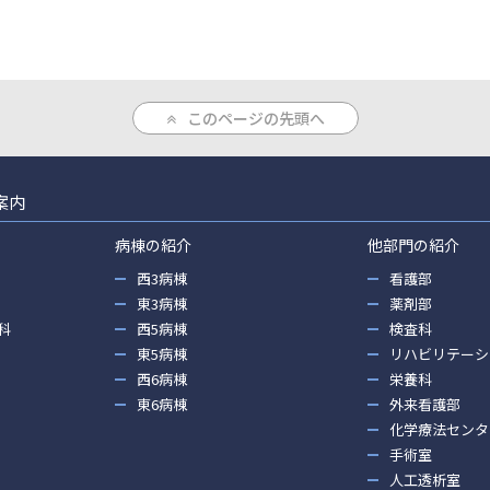
このページの先頭へ
案内
病棟の紹介
他部門の紹介
西3病棟
看護部
東3病棟
薬剤部
科
西5病棟
検査科
東5病棟
リハビリテーシ
西6病棟
栄養科
東6病棟
外来看護部
化学療法センタ
手術室
人工透析室