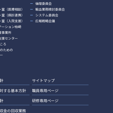
倫理委員会
ト室（医療相談）
輸血業務検討委員会
ト室（病診連携）
システム委員会
ト室（入院支援）
広報戦略会議
テーション柏崎
援事業所
支援センター
ころ
のための
ー
針
サイトマップ
対する基本方針
職員専用ページ
針
研修専用ページ
収金の回収業務