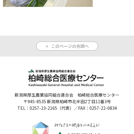
人間ドックのご案内
医療関係者の方へ
病院誌
このページの先頭へ
病院指標
個人情報保護方針
反社会的勢力に対する基本方針
院内感染対策指針
新潟県厚生農業協同組合連合会 柏崎総合医療センター
〒945-8535 新潟県柏崎市北半田2丁目11番3号
サイトマップ
TEL：0257-23-2165（代表）／FAX：0257-22-0834