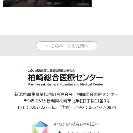
人間ドックのご案内
医療関係者の方へ
病院誌
このページの先頭へ
病院指標
個人情報保護方針
反社会的勢力に対する基本方針
院内感染対策指針
新潟県厚生農業協同組合連合会 柏崎総合医療センター
〒945-8535 新潟県柏崎市北半田2丁目11番3号
サイトマップ
TEL：0257-23-2165（代表）／FAX：0257-22-0834