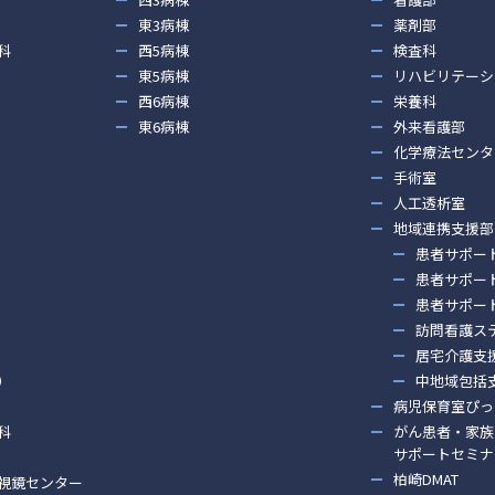
東3病棟
薬剤部
科
西5病棟
検査科
東5病棟
リハビリテーシ
西6病棟
栄養科
東6病棟
外来看護部
化学療法センタ
手術室
人工透析室
地域連携支援部
患者サポー
患者サポー
患者サポー
訪問看護ス
居宅介護支
）
中地域包括
病児保育室ぴっ
科
がん患者・家族
サポートセミナ
柏崎DMAT
視鏡センター