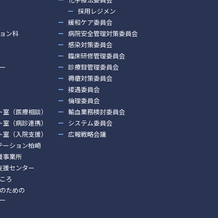
採用レジメン
緩和ケア委員会
ョン科
病院安全管理対策委員会
感染対策委員会
臨床研修管理委員会
ー
診療録管理委員会
褥瘡対策委員会
接遇委員会
倫理委員会
ト室（医療相談）
輸血業務検討委員会
ト室（病診連携）
システム委員会
ト室（入院支援）
広報戦略会議
テーション柏崎
援事業所
支援センター
ころ
のための
ー