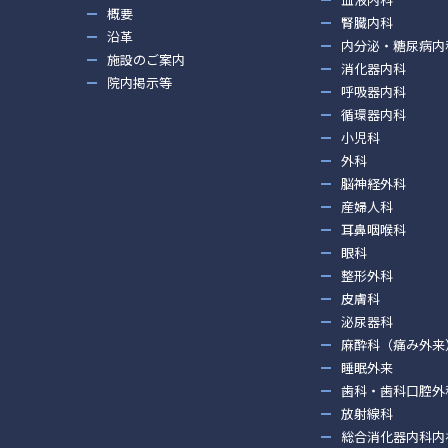
概要
腎臓内科
沿革
内分泌・糖尿病内
施設のご案内
消化器内科
院内掲示等
呼吸器内科
循環器内科
小児科
外科
脳神経外科
産婦人科
耳鼻咽喉科
眼科
整形外科
皮膚科
泌尿器科
麻酔科（痛み外来
睡眠外来
歯科・歯科口腔外
放射線科
総合消化器内科内