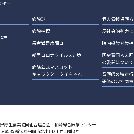
ンター
病院誌
個人情報保護方
病院指標
反社会的勢力に
実習生
患者満足度調査
院内感染対策指
新型コロナウイルス対策
医療費個人未回
の委託について
病院公式マスコット
キャラクター タイちゃん
看護師の特定行
研修の包括同意
県厚生農業協同組合連合会 柏崎総合医療センター
45-8535 新潟県柏崎市北半田2丁目11番3号