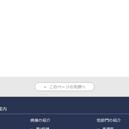
このページの先頭へ
案内
病棟の紹介
他部門の紹介
西3病棟
看護部