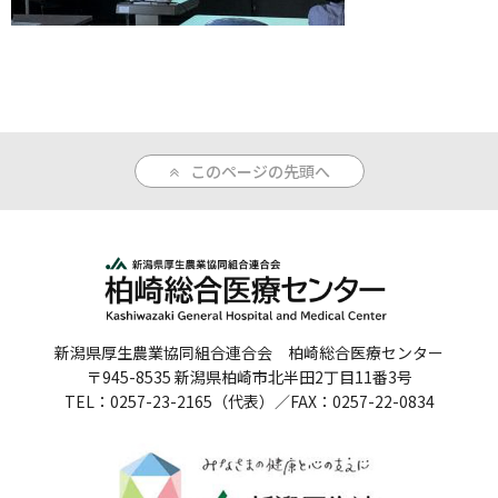
人間ドックのご案内
医療関係者の方へ
病院誌
このページの先頭へ
病院指標
個人情報保護方針
反社会的勢力に対する基本方針
院内感染対策指針
新潟県厚生農業協同組合連合会 柏崎総合医療センター
〒945-8535 新潟県柏崎市北半田2丁目11番3号
サイトマップ
TEL：0257-23-2165（代表）／FAX：0257-22-0834