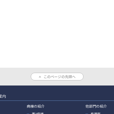
このページの先頭へ
案内
病棟の紹介
他部門の紹介
西3病棟
看護部