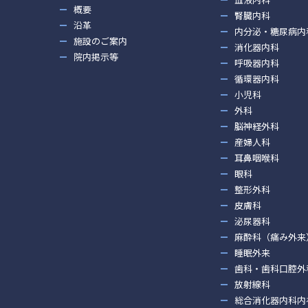
概要
腎臓内科
沿革
内分泌・糖尿病内
施設のご案内
消化器内科
院内掲示等
呼吸器内科
循環器内科
小児科
外科
脳神経外科
産婦人科
耳鼻咽喉科
眼科
整形外科
皮膚科
泌尿器科
麻酔科（痛み外来
睡眠外来
歯科・歯科口腔外
放射線科
総合消化器内科内