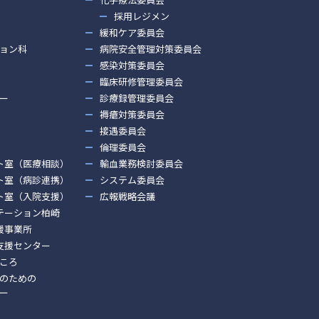
採用レジメン
緩和ケア委員会
ョン科
病院安全管理対策委員会
感染対策委員会
臨床研修管理委員会
ー
診療録管理委員会
褥瘡対策委員会
接遇委員会
倫理委員会
ト室（医療相談）
輸血業務検討委員会
ト室（病診連携）
システム委員会
ト室（入院支援）
広報戦略会議
テーション柏崎
援事業所
支援センター
ころ
のための
ー