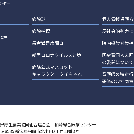
ンター
病院誌
個人情報保護方
病院指標
反社会的勢力に
実習生
患者満足度調査
院内感染対策指
新型コロナウイルス対策
医療費個人未回
の委託について
病院公式マスコット
キャラクター タイちゃん
看護師の特定行
研修の包括同意
県厚生農業協同組合連合会 柏崎総合医療センター
45-8535 新潟県柏崎市北半田2丁目11番3号