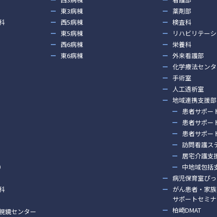
東3病棟
薬剤部
科
西5病棟
検査科
東5病棟
リハビリテーシ
西6病棟
栄養科
東6病棟
外来看護部
化学療法センタ
手術室
人工透析室
地域連携支援部
患者サポー
患者サポー
患者サポー
訪問看護ス
居宅介護支
）
中地域包括
病児保育室ぴっ
科
がん患者・家族
サポートセミナ
柏崎DMAT
視鏡センター