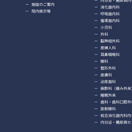
内分泌・糖尿病内
施設のご案内
消化器内科
院内掲示等
呼吸器内科
循環器内科
小児科
外科
脳神経外科
産婦人科
耳鼻咽喉科
眼科
整形外科
皮膚科
泌尿器科
麻酔科（痛み外来
睡眠外来
歯科・歯科口腔外
放射線科
総合消化器内科内
内分泌・糖尿病セ