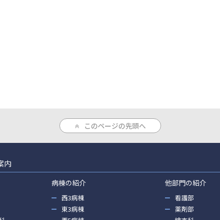
このページの先頭へ
案内
病棟の紹介
他部門の紹介
西3病棟
看護部
東3病棟
薬剤部