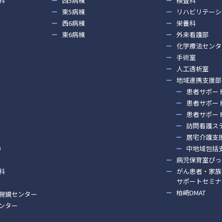
科
西5病棟
検査科
東5病棟
リハビリテーシ
西6病棟
栄養科
東6病棟
外来看護部
化学療法センタ
手術室
人工透析室
地域連携支援部
患者サポー
患者サポー
患者サポー
訪問看護ス
居宅介護支
）
中地域包括
病児保育室ぴっ
科
がん患者・家族
サポートセミナ
柏崎DMAT
視鏡センター
ンター