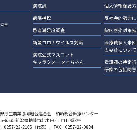
病院誌
個人情報保護方
病院指標
反社会的勢力に
実習生
患者満足度調査
院内感染対策指
新型コロナウイルス対策
医療費個人未回
の委託について
病院公式マスコット
キャラクター タイちゃん
看護師の特定行
研修の包括同意
県厚生農業協同組合連合会 柏崎総合医療センター
45-8535 新潟県柏崎市北半田2丁目11番3号
：0257-23-2165（代表）／FAX：0257-22-0834