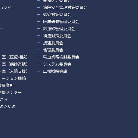
緩和ケア委員会
ョン科
病院安全管理対策委員会
感染対策委員会
臨床研修管理委員会
ー
診療録管理委員会
褥瘡対策委員会
接遇委員会
倫理委員会
ト室（医療相談）
輸血業務検討委員会
ト室（病診連携）
システム委員会
ト室（入院支援）
広報戦略会議
テーション柏崎
援事業所
支援センター
ころ
のための
ー