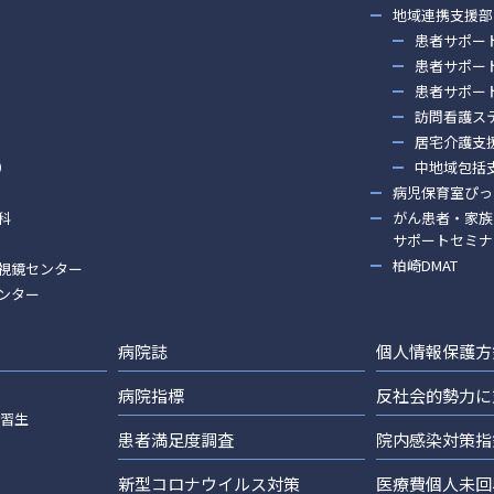
地域連携支援部
患者サポー
患者サポー
患者サポー
訪問看護ス
居宅介護支
）
中地域包括
病児保育室ぴっ
科
がん患者・家族
サポートセミナ
柏崎DMAT
視鏡センター
ンター
病院誌
個人情報保護方
病院指標
反社会的勢力に
実習生
患者満足度調査
院内感染対策指
新型コロナウイルス対策
医療費個人未回