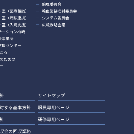
倫理委員会
ト室（医療相談）
輸血業務検討委員会
ト室（病診連携）
システム委員会
ト室（入院支援）
広報戦略会議
テーション柏崎
援事業所
支援センター
ころ
のための
ー
針
サイトマップ
対する基本方針
職員専用ページ
針
研修専用ページ
収金の回収業務