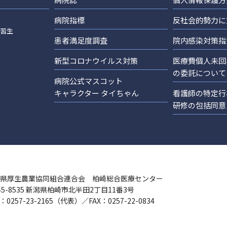
病院指標
反社会的勢力に
実習生
患者満足度調査
院内感染対策指
新型コロナウイルス対策
医療費個人未回
の委託について
病院公式マスコット
キャラクター タイちゃん
看護師の特定行
研修の包括同意
県厚生農業協同組合連合会 柏崎総合医療センター
45-8535 新潟県柏崎市北半田2丁目11番3号
：0257-23-2165（代表）／FAX：0257-22-0834