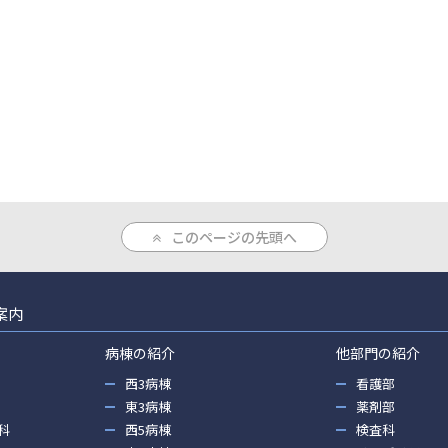
このページの先頭へ
案内
病棟の紹介
他部門の紹介
西3病棟
看護部
東3病棟
薬剤部
科
西5病棟
検査科