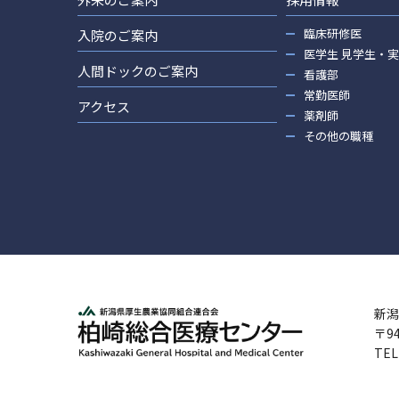
臨床研修医
入院のご案内
医学生 見学生・
人間ドックのご案内
看護部
常勤医師
アクセス
薬剤師
その他の職種
新潟
〒9
TEL