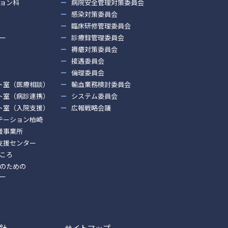
ョン科
病院安全管理対策委員会
感染対策委員会
臨床研修管理委員会
ー
診療録管理委員会
褥瘡対策委員会
接遇委員会
倫理委員会
ト室（医療相談）
輸血業務検討委員会
ト室（病診連携）
システム委員会
ト室（入院支援）
広報戦略会議
テーション柏崎
援事業所
支援センター
ころ
のための
ー
針
サイトマップ