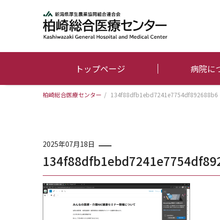
トップページ
病院に
柏崎総合医療センター
/
134f88dfb1ebd7241e7754df892688b6
2025年07月18日
134f88dfb1ebd7241e7754df89