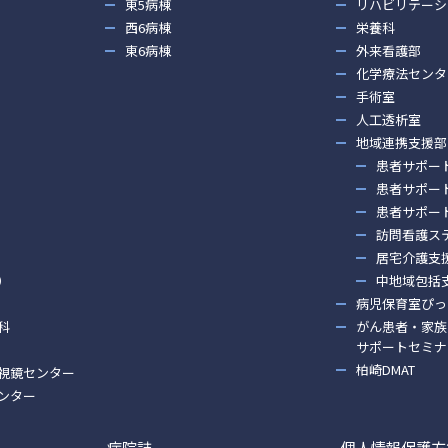
東5病棟
リハビリテーシ
西6病棟
栄養科
東6病棟
外来看護部
化学療法センタ
手術室
人工透析室
地域連携支援部
患者サポー
患者サポー
患者サポー
訪問看護ス
居宅介護支
）
中地域包括
病児保育室ぴっ
科
がん患者・家族
サポートセミナ
柏崎DMAT
視鏡センター
ンター
病院誌
個人情報保護方