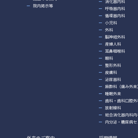
消化器内科
院内掲示等
呼吸器内科
循環器内科
小児科
外科
脳神経外科
産婦人科
耳鼻咽喉科
眼科
整形外科
皮膚科
泌尿器科
麻酔科（痛み外来
睡眠外来
歯科・歯科口腔外
放射線科
総合消化器内科内
内分泌・糖尿病セ
外来のご案内
採用情報