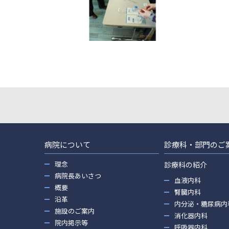
病院について
診療科・部門のご
理念
診療科の紹介
病院長あいさつ
血液内科
概要
腎臓内科
沿革
内分泌・糖尿病内
施設のご案内
消化器内科
院内掲示等
呼吸器内科