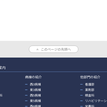
このページの先頭へ
案内
病棟の紹介
他部門の紹介
西3病棟
看護部
東3病棟
薬剤部
科
西5病棟
検査科
東5病棟
リハビリテーシ
西6病棟
栄養科