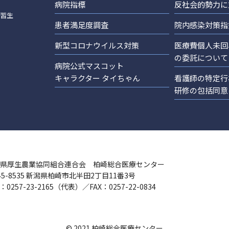
病院指標
反社会的勢力に
実習生
患者満足度調査
院内感染対策指
新型コロナウイルス対策
医療費個人未回
の委託について
病院公式マスコット
キャラクター タイちゃん
看護師の特定行
研修の包括同意
県厚生農業協同組合連合会 柏崎総合医療センター
45-8535 新潟県柏崎市北半田2丁目11番3号
：0257-23-2165（代表）／FAX：0257-22-0834
© 2021 柏崎総合医療センター