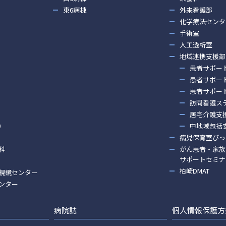
東6病棟
外来看護部
化学療法センタ
手術室
人工透析室
地域連携支援部
患者サポー
患者サポー
患者サポー
訪問看護ス
居宅介護支
）
中地域包括
病児保育室ぴっ
科
がん患者・家族
サポートセミナ
柏崎DMAT
視鏡センター
ンター
病院誌
個人情報保護方