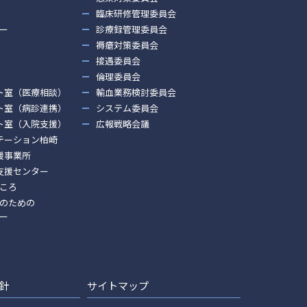
臨床研修管理委員会
ー
診療録管理委員会
褥瘡対策委員会
接遇委員会
倫理委員会
ト室（医療相談）
輸血業務検討委員会
ト室（病診連携）
システム委員会
ト室（入院支援）
広報戦略会議
テーション柏崎
援事業所
支援センター
ころ
のための
ー
針
サイトマップ