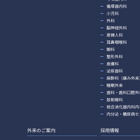
循環器内科
小児科
外科
脳神経外科
産婦人科
耳鼻咽喉科
眼科
整形外科
皮膚科
泌尿器科
麻酔科（痛み外来
睡眠外来
歯科・歯科口腔外
放射線科
総合消化器内科内
内分泌・糖尿病セ
外来のご案内
採用情報