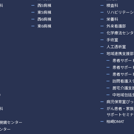
科
西5病棟
検査科
東5病棟
リハビリテーシ
西6病棟
栄養科
東6病棟
外来看護部
化学療法センタ
手術室
人工透析室
地域連携支援部
患者サポー
患者サポー
患者サポー
訪問看護ス
居宅介護支
）
中地域包括
病児保育室ぴっ
科
がん患者・家族
サポートセミナ
柏崎DMAT
視鏡センター
ンター