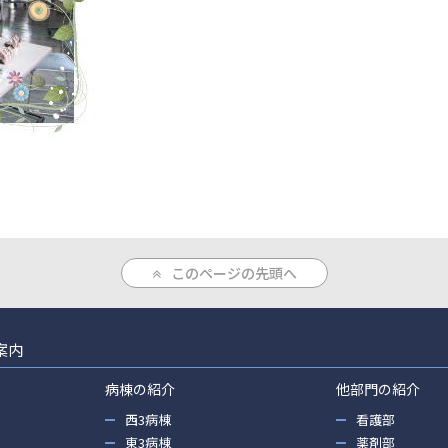
このページの先頭へ
案内
病棟の紹介
他部門の紹介
西3病棟
看護部
東3病棟
薬剤部