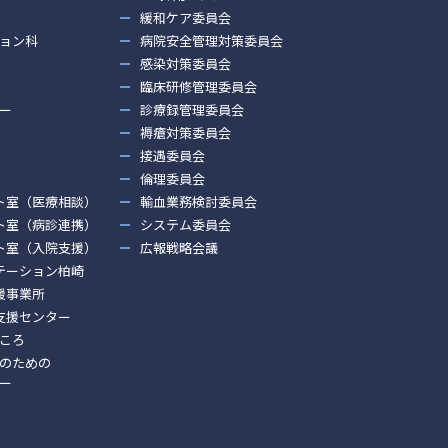
緩和ケア委員会
ョン科
病院安全管理対策委員会
感染対策委員会
臨床研修管理委員会
ー
診療録管理委員会
褥瘡対策委員会
接遇委員会
倫理委員会
ト室（医療相談）
輸血業務検討委員会
ト室（病診連携）
システム委員会
ト室（入院支援）
広報戦略会議
テーション柏崎
援事業所
支援センター
ころ
のための
ー