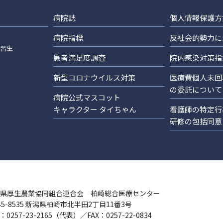
病院誌
個人情報保護方
病院指標
反社会的勢力に
実習生
患者満足度調査
院内感染対策指
新型コロナウイルス対策
医療費個人未回
の委託について
病院公式マスコット
キャラクター タイちゃん
看護師の特定行
研修の包括同意
県厚生農業協同組合連合会 柏崎総合医療センター
45-8535 新潟県柏崎市北半田2丁目11番3号
：0257-23-2165（代表）／FAX：0257-22-0834