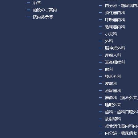
沿革
内分泌・糖尿病内
施設のご案内
消化器内科
院内掲示等
呼吸器内科
循環器内科
小児科
外科
脳神経外科
産婦人科
耳鼻咽喉科
眼科
整形外科
皮膚科
泌尿器科
麻酔科（痛み外来
睡眠外来
歯科・歯科口腔外
放射線科
総合消化器内科内
内分泌・糖尿病セ