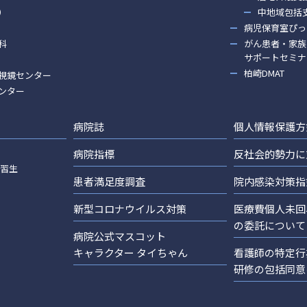
）
中地域包括
病児保育室ぴっ
科
がん患者・家族
サポートセミナ
柏崎DMAT
視鏡センター
ンター
病院誌
個人情報保護方
病院指標
反社会的勢力に
実習生
患者満足度調査
院内感染対策指
新型コロナウイルス対策
医療費個人未回
の委託について
病院公式マスコット
キャラクター タイちゃん
看護師の特定行
研修の包括同意