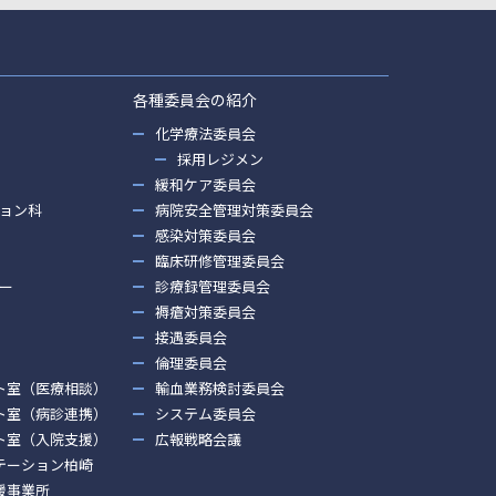
各種委員会の紹介
化学療法委員会
採用レジメン
緩和ケア委員会
ョン科
病院安全管理対策委員会
感染対策委員会
臨床研修管理委員会
ー
診療録管理委員会
褥瘡対策委員会
接遇委員会
倫理委員会
ト室（医療相談）
輸血業務検討委員会
ト室（病診連携）
システム委員会
ト室（入院支援）
広報戦略会議
テーション柏崎
援事業所