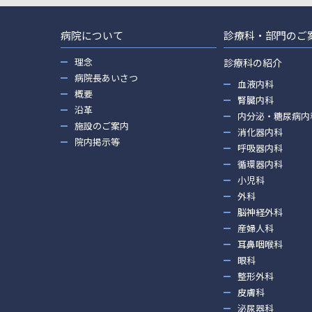
病院について
診療科・部門のご
理念
診療科の紹介
病院長あいさつ
血液内科
概要
腎臓内科
沿革
内分泌・糖尿病内
施設のご案内
消化器内科
院内掲示等
呼吸器内科
循環器内科
小児科
外科
脳神経外科
産婦人科
耳鼻咽喉科
眼科
整形外科
皮膚科
泌尿器科