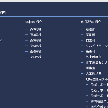
案内
病棟の紹介
他部門の紹介
西3病棟
看護部
東3病棟
薬剤部
科
西5病棟
検査科
東5病棟
リハビリテーシ
西6病棟
栄養科
東6病棟
外来看護部
化学療法センタ
手術室
人工透析室
地域連携支援部
患者サポー
患者サポー
患者サポー
訪問看護ス
居宅介護支