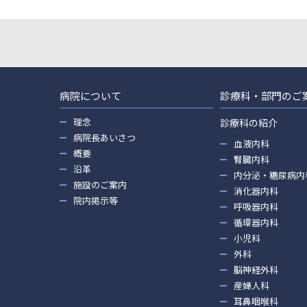
病院について
診療科・部門のご
理念
診療科の紹介
病院長あいさつ
血液内科
概要
腎臓内科
沿革
内分泌・糖尿病内
施設のご案内
消化器内科
院内掲示等
呼吸器内科
循環器内科
小児科
外科
脳神経外科
産婦人科
耳鼻咽喉科