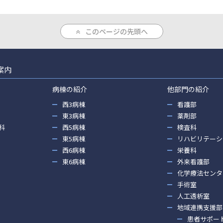
このページの先頭へ
案内
病棟の紹介
他部門の紹介
西3病棟
看護部
東3病棟
薬剤部
科
西5病棟
検査科
東5病棟
リハビリテーシ
西6病棟
栄養科
東6病棟
外来看護部
化学療法センタ
手術室
人工透析室
地域連携支援部
患者サポー