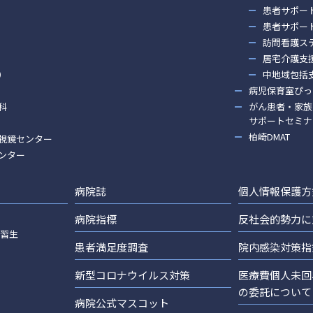
患者サポー
患者サポー
訪問看護ス
居宅介護支
）
中地域包括
病児保育室ぴっ
科
がん患者・家族
サポートセミナ
柏崎DMAT
視鏡センター
ンター
病院誌
個人情報保護方
病院指標
反社会的勢力に
実習生
患者満足度調査
院内感染対策指
新型コロナウイルス対策
医療費個人未回
の委託について
病院公式マスコット