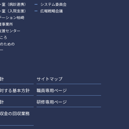
ト室（病診連携）
システム委員会
ト室（入院支援）
広報戦略会議
テーション柏崎
援事業所
支援センター
ころ
のための
ー
針
サイトマップ
対する基本方針
職員専用ページ
針
研修専用ページ
収金の回収業務