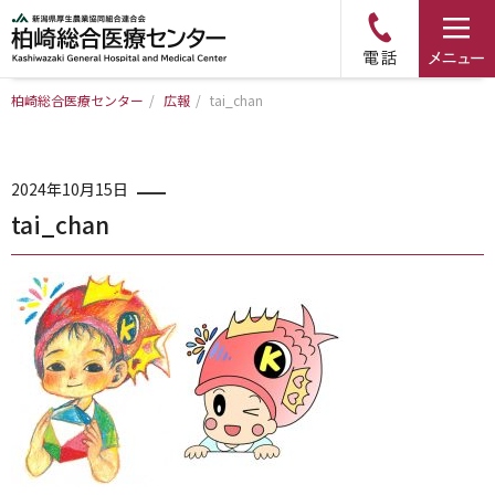
柏崎総合医療センター
/
広報
/
tai_chan
トップページ
病院について
2024年10月15日
tai_chan
診療科・部門のご案内
アクセス
外来のご案内
入院のご案内