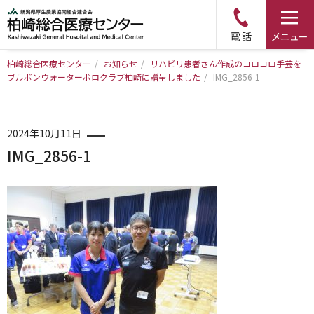
柏崎総合医療センター
/
お知らせ
/
リハビリ患者さん作成のコロコロ手芸を
ブルボンウォーターポロクラブ柏崎に贈呈しました
トップページ
/
IMG_2856-1
病院について
2024年10月11日
IMG_2856-1
診療科・部門のご案内
アクセス
外来のご案内
入院のご案内