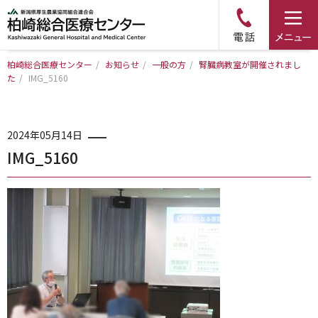
柏崎総合医療センター
/
お知らせ
/
一般の方
/
腎臓病教室が開催されまし
た
/
IMG_5160
トップページ
病院について
2024年05月14日
IMG_5160
診療科・部門のご案内
アクセス
外来のご案内
入院のご案内