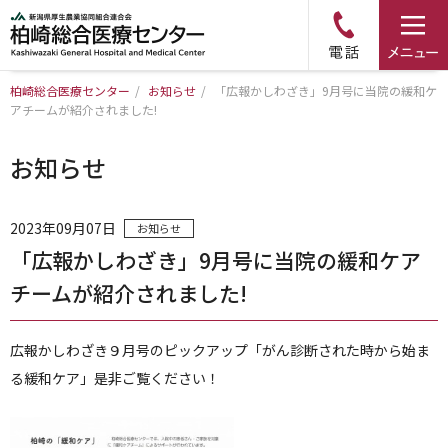
柏崎総合医療センター
/
お知らせ
/
「広報かしわざき」9月号に当院の緩和ケ
アチームが紹介されました!
トップページ
お知らせ
病院について
診療科・部門のご案内
2023年09月07日
お知らせ
「広報かしわざき」9月号に当院の緩和ケア
アクセス
チームが紹介されました!
外来のご案内
広報かしわざき９月号のピックアップ「がん診断された時から始ま
る緩和ケア」是非ご覧ください！
入院のご案内