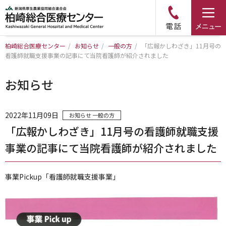
柏崎総合医療センター
/
お知らせ
/
一般の方
/
「広報かしわざき」11月号の
看護師就職支援事業の記事にて当院看護師が紹介されました
トップページ
お知らせ
病院について
診療科・部門のご案内
2022年11月09日
お知らせ
一般の方
「広報かしわざき」11月号の看護師就職支援
アクセス
事業の記事にて当院看護師が紹介されました
外来のご案内
事業Pickup「看護師就職支援事業」
入院のご案内