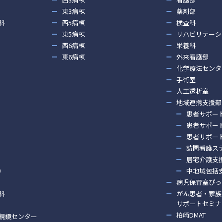
東3病棟
薬剤部
科
西5病棟
検査科
東5病棟
リハビリテーシ
西6病棟
栄養科
東6病棟
外来看護部
化学療法センタ
手術室
人工透析室
地域連携支援部
患者サポー
患者サポー
患者サポー
訪問看護ス
居宅介護支
）
中地域包括
病児保育室ぴっ
科
がん患者・家族
サポートセミナ
柏崎DMAT
視鏡センター