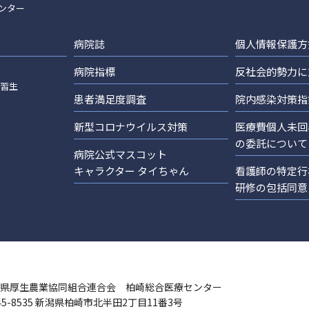
ンター
病院誌
個人情報保護方
病院指標
反社会的勢力に
実習生
患者満足度調査
院内感染対策指
新型コロナウイルス対策
医療費個人未回
の委託について
病院公式マスコット
キャラクター タイちゃん
看護師の特定行
研修の包括同意
県厚生農業協同組合連合会 柏崎総合医療センター
45-8535 新潟県柏崎市北半田2丁目11番3号