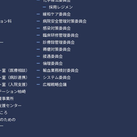
採用レジメン
緩和ケア委員会
ョン科
病院安全管理対策委員会
感染対策委員会
臨床研修管理委員会
ー
診療録管理委員会
褥瘡対策委員会
接遇委員会
倫理委員会
ト室（医療相談）
輸血業務検討委員会
ト室（病診連携）
システム委員会
ト室（入院支援）
広報戦略会議
テーション柏崎
援事業所
支援センター
ころ
のための
ー