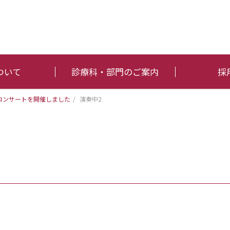
ついて
診療科・部門のご案内
採
コンサートを開催しました
/
演奏中2