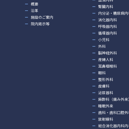
概要
腎臓内科
沿革
内分泌・糖尿病内
施設のご案内
消化器内科
院内掲示等
呼吸器内科
循環器内科
小児科
外科
脳神経外科
産婦人科
耳鼻咽喉科
眼科
整形外科
皮膚科
泌尿器科
麻酔科（痛み外来
睡眠外来
歯科・歯科口腔外
放射線科
総合消化器内科内