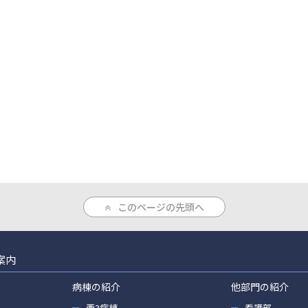
このページの先頭へ
案内
病棟の紹介
他部門の紹介
西3病棟
看護部