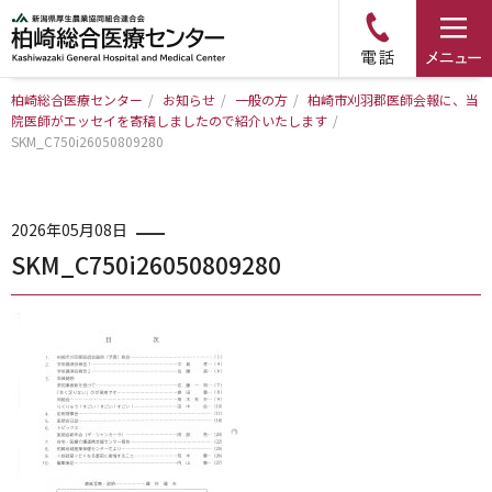
柏崎総合医療センター
/
お知らせ
/
一般の方
/
柏崎市刈羽郡医師会報に、当
院医師がエッセイを寄稿しましたので紹介いたします
トップページ
/
SKM_C750i26050809280
病院について
2026年05月08日
診療科・部門のご案内
SKM_C750i26050809280
アクセス
外来のご案内
入院のご案内