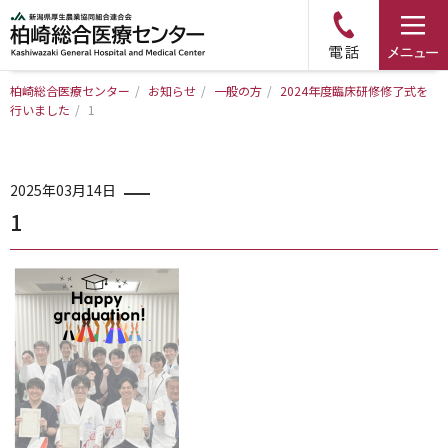
柏崎総合医療センター
/
お知らせ
/
一般の方
/
2024年度臨床研修修了式を
行いました
トップページ
/
1
病院について
2025年03月14日
1
診療科・部門のご案内
アクセス
外来のご案内
入院のご案内