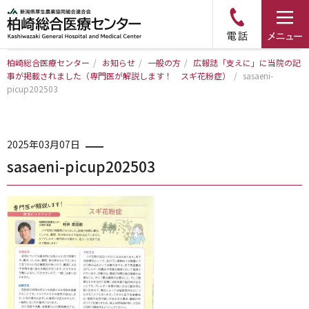
柏崎総合医療センター
/
お知らせ
/
一般の方
/
広報誌「支えに」に当院の記
事が掲載されました（専門医が解説します！ スギ花粉症）
トップページ
/
sasaeni-
picup202503
病院について
2025年03月07日
診療科・部門のご案内
sasaeni-picup202503
アクセス
外来のご案内
入院のご案内