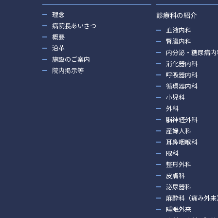
理念
診療科の紹介
病院長あいさつ
血液内科
概要
腎臓内科
沿革
内分泌・糖尿病内
施設のご案内
消化器内科
院内掲示等
呼吸器内科
循環器内科
小児科
外科
脳神経外科
産婦人科
耳鼻咽喉科
眼科
整形外科
皮膚科
泌尿器科
麻酔科（痛み外来
睡眠外来