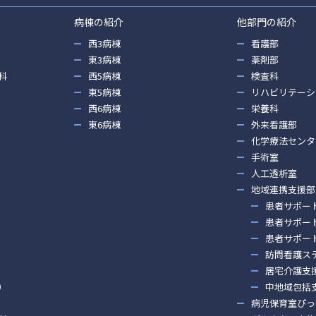
病棟の紹介
他部門の紹介
西3病棟
看護部
東3病棟
薬剤部
科
西5病棟
検査科
東5病棟
リハビリテーシ
西6病棟
栄養科
東6病棟
外来看護部
化学療法センタ
手術室
人工透析室
地域連携支援部
患者サポー
患者サポー
患者サポー
訪問看護ス
居宅介護支
）
中地域包括
病児保育室ぴっ