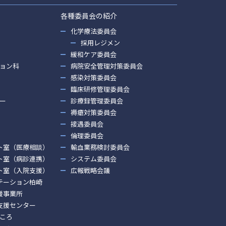
各種委員会の紹介
化学療法委員会
採用レジメン
緩和ケア委員会
ョン科
病院安全管理対策委員会
感染対策委員会
臨床研修管理委員会
ー
診療録管理委員会
褥瘡対策委員会
接遇委員会
倫理委員会
ト室（医療相談）
輸血業務検討委員会
ト室（病診連携）
システム委員会
ト室（入院支援）
広報戦略会議
テーション柏崎
援事業所
支援センター
ころ