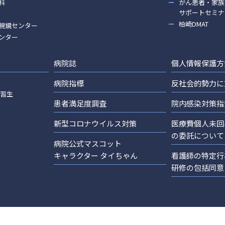
科
がん患者・家族
サポートセミナ
柏崎DMAT
視鏡センター
ンター
病院誌
個人情報保護方
病院指標
反社会的勢力に
実習生
患者満足度調査
院内感染対策指
新型コロナウイルス対策
医療費個人未回
の委託について
病院公式マスコット
キャラクター タイちゃん
看護師の特定行
研修の包括同意