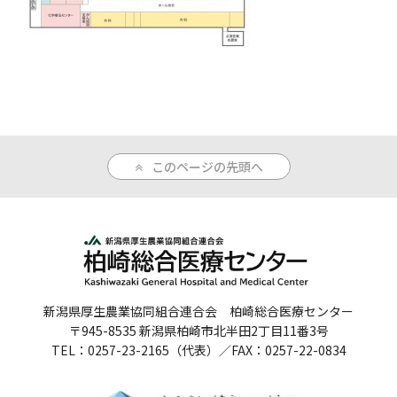
人間ドックのご案内
医療関係者の方へ
病院誌
病院指標
このページの先頭へ
個人情報保護方針
反社会的勢力に対する基本方針
院内感染対策指針
新潟県厚生農業協同組合連合会 柏崎総合医療センター
サイトマップ
〒945-8535 新潟県柏崎市北半田2丁目11番3号
TEL：0257-23-2165（代表）／FAX：0257-22-0834