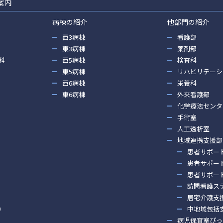
案内
病棟の紹介
他部門の紹介
西3病棟
看護部
東3病棟
薬剤部
科
西5病棟
検査科
東5病棟
リハビリテーシ
西6病棟
栄養科
東6病棟
外来看護部
化学療法センタ
手術室
人工透析室
地域連携支援部
患者サポー
患者サポー
患者サポー
訪問看護ス
居宅介護支
）
中地域包括
病児保育室ぴっ