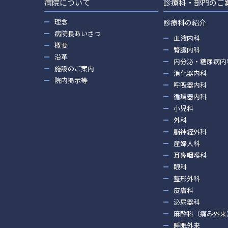
病院について
診療科・部門のご
理念
診療科の紹介
病院長あいさつ
血液内科
概要
腎臓内科
沿革
内分泌・糖尿病内
施設のご案内
消化器内科
院内掲示等
呼吸器内科
循環器内科
小児科
外科
脳神経外科
産婦人科
耳鼻咽喉科
眼科
整形外科
皮膚科
泌尿器科
麻酔科（痛み外来
睡眠外来