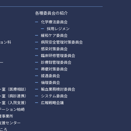
各種委員会の紹介
化学療法委員会
採用レジメン
緩和ケア委員会
ョン科
病院安全管理対策委員会
感染対策委員会
臨床研修管理委員会
ー
診療録管理委員会
褥瘡対策委員会
接遇委員会
倫理委員会
ト室（医療相談）
輸血業務検討委員会
ト室（病診連携）
システム委員会
ト室（入院支援）
広報戦略会議
テーション柏崎
援事業所
支援センター
ころ