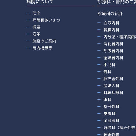
病院について
診療科・部門のご
理念
診療科の紹介
病院長あいさつ
血液内科
概要
腎臓内科
沿革
内分泌・糖尿病内
施設のご案内
消化器内科
院内掲示等
呼吸器内科
循環器内科
小児科
外科
脳神経外科
産婦人科
耳鼻咽喉科
眼科
整形外科
皮膚科
泌尿器科
麻酔科（痛み外来
睡眠外来