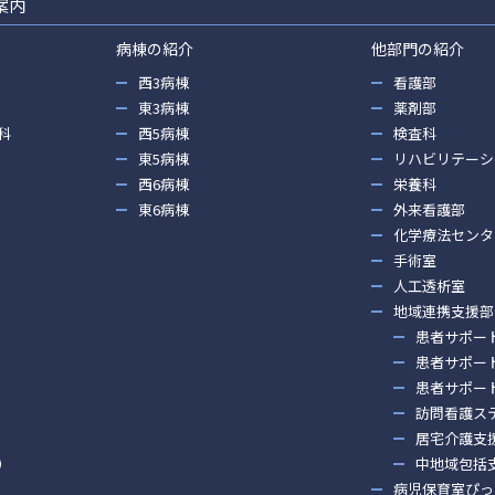
案内
病棟の紹介
他部門の紹介
西3病棟
看護部
東3病棟
薬剤部
科
西5病棟
検査科
東5病棟
リハビリテーシ
西6病棟
栄養科
東6病棟
外来看護部
化学療法センタ
手術室
人工透析室
地域連携支援部
患者サポー
患者サポー
患者サポー
訪問看護ス
居宅介護支
）
中地域包括
病児保育室ぴっ