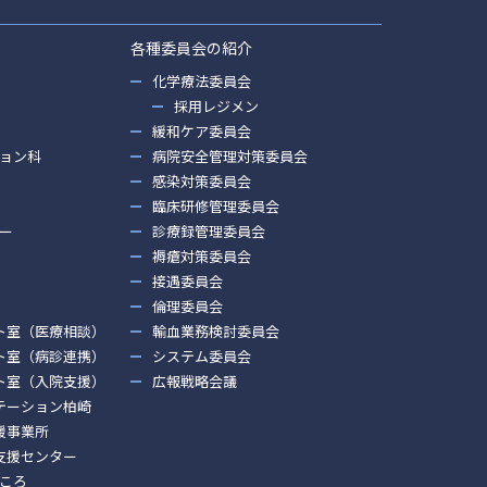
各種委員会の紹介
化学療法委員会
採用レジメン
緩和ケア委員会
ョン科
病院安全管理対策委員会
感染対策委員会
臨床研修管理委員会
ー
診療録管理委員会
褥瘡対策委員会
接遇委員会
倫理委員会
ト室（医療相談）
輸血業務検討委員会
ト室（病診連携）
システム委員会
ト室（入院支援）
広報戦略会議
テーション柏崎
援事業所
支援センター
ころ