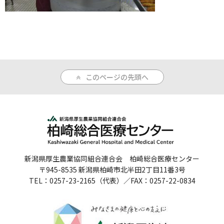
人間ドックのご案内
医療関係者の方へ
病院誌
このページの先頭へ
病院指標
個人情報保護方針
反社会的勢力に対する基本方針
院内感染対策指針
新潟県厚生農業協同組合連合会 柏崎総合医療センター
〒945-8535 新潟県柏崎市北半田2丁目11番3号
サイトマップ
TEL：0257-23-2165（代表）／FAX：0257-22-0834