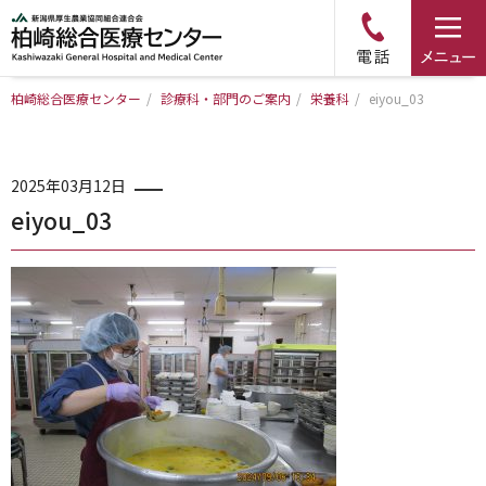
柏崎総合医療センター
/
診療科・部門のご案内
/
栄養科
/
eiyou_03
トップページ
病院について
2025年03月12日
eiyou_03
診療科・部門のご案内
アクセス
外来のご案内
入院のご案内