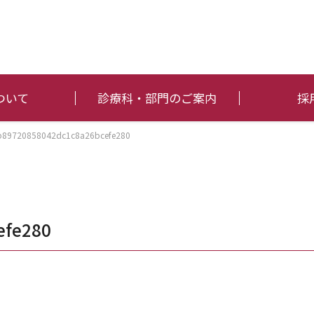
ついて
診療科・部門のご案内
採
b89720858042dc1c8a26bcefe280
efe280