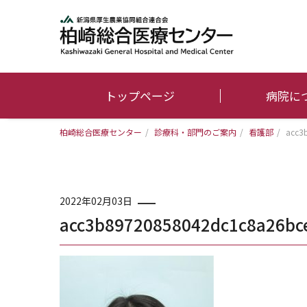
トップページ
病院に
柏崎総合医療センター
/
診療科・部門のご案内
/
看護部
/
acc3
2022年02月03日
acc3b89720858042dc1c8a26bc