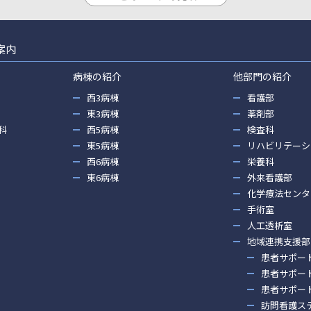
案内
病棟の紹介
他部門の紹介
西3病棟
看護部
東3病棟
薬剤部
科
西5病棟
検査科
東5病棟
リハビリテーシ
西6病棟
栄養科
東6病棟
外来看護部
化学療法センタ
手術室
人工透析室
地域連携支援部
患者サポー
患者サポー
患者サポー
訪問看護ス