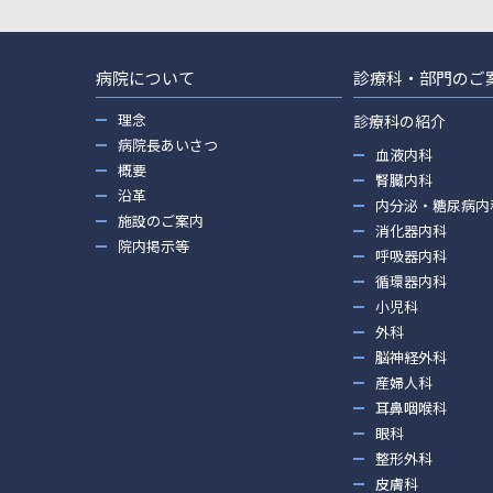
病院について
診療科・部門のご
理念
診療科の紹介
病院長あいさつ
血液内科
概要
腎臓内科
沿革
内分泌・糖尿病内
施設のご案内
消化器内科
院内掲示等
呼吸器内科
循環器内科
小児科
外科
脳神経外科
産婦人科
耳鼻咽喉科
眼科
整形外科
皮膚科