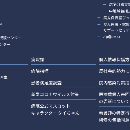
居宅介護支
）
中地域包括
病児保育室ぴっ
科
がん患者・家族
サポートセミナ
柏崎DMAT
視鏡センター
ンター
病院誌
個人情報保護方
病院指標
反社会的勢力に
実習生
患者満足度調査
院内感染対策指
新型コロナウイルス対策
医療費個人未回
の委託について
病院公式マスコット
キャラクター タイちゃん
看護師の特定行
研修の包括同意