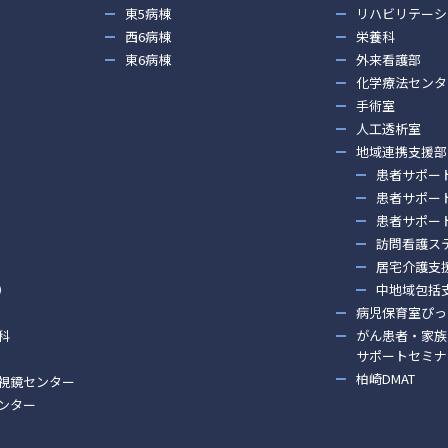
東5病棟
リハビリテーシ
西6病棟
栄養科
東6病棟
外来看護部
化学療法センタ
手術室
人工透析室
地域連携支援部
患者サポー
患者サポー
患者サポー
訪問看護ス
居宅介護支
）
中地域包括
病児保育室ぴっ
科
がん患者・家族
サポートセミナ
柏崎DMAT
視鏡センター
ンター