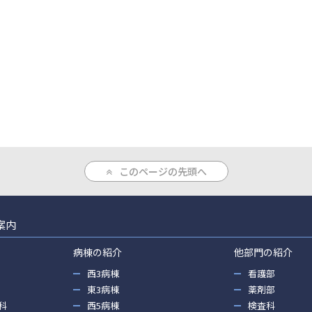
このページの先頭へ
案内
病棟の紹介
他部門の紹介
西3病棟
看護部
東3病棟
薬剤部
科
西5病棟
検査科