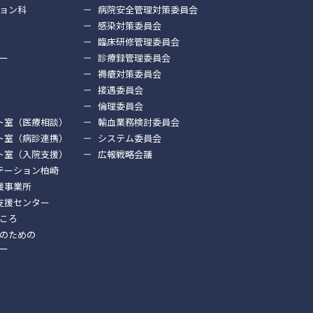
ョン科
病院安全管理対策委員会
感染対策委員会
臨床研修管理委員会
ー
診療録管理委員会
褥瘡対策委員会
接遇委員会
倫理委員会
ト室（医療相談）
輸血業務検討委員会
ト室（病診連携）
システム委員会
ト室（入院支援）
広報戦略会議
テーション柏崎
援事業所
支援センター
ころ
のための
ー