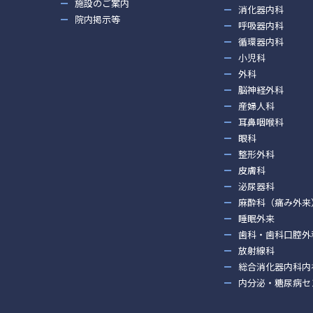
施設のご案内
消化器内科
院内掲示等
呼吸器内科
循環器内科
小児科
外科
脳神経外科
産婦人科
耳鼻咽喉科
眼科
整形外科
皮膚科
泌尿器科
麻酔科（痛み外来
睡眠外来
歯科・歯科口腔外
放射線科
総合消化器内科内
内分泌・糖尿病セ