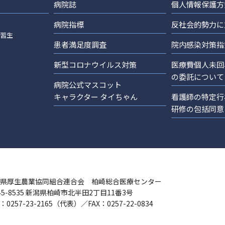
病院誌
個人情報保護方
病院指標
反社会的勢力に
実習生
患者満足度調査
院内感染対策指
新型コロナウイルス対策
医療費個人未回
の委託について
病院公式マスコット
キャラクター タイちゃん
看護師の特定行
研修の包括同意
県厚生農業協同組合連合会 柏崎総合医療センター
45-8535 新潟県柏崎市北半田2丁目11番3号
：0257-23-2165（代表）／FAX：0257-22-0834