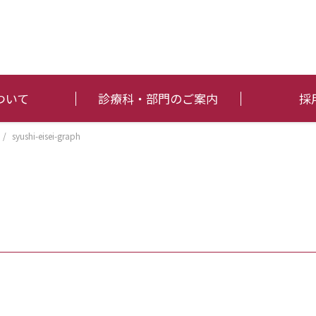
ついて
診療科・部門のご案内
採
/
syushi-eisei-graph