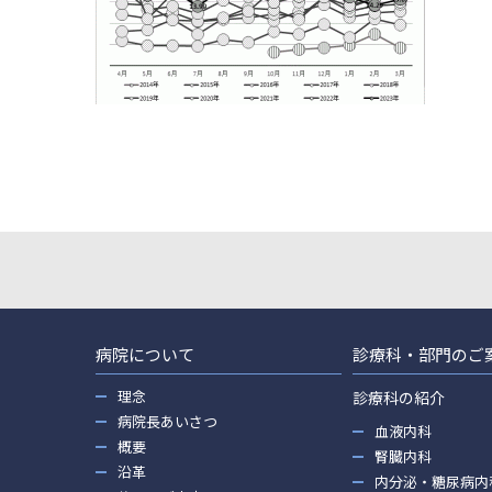
病院について
診療科・部門のご
理念
診療科の紹介
病院長あいさつ
血液内科
概要
腎臓内科
沿革
内分泌・糖尿病内