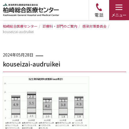
柏崎総合医療センター
/
診療科・部門のご案内
/
感染対策委員会
/
kouseizai-audruikei
トップページ
病院について
2024年05月28日
kouseizai-audruikei
診療科・部門のご案内
アクセス
外来のご案内
入院のご案内