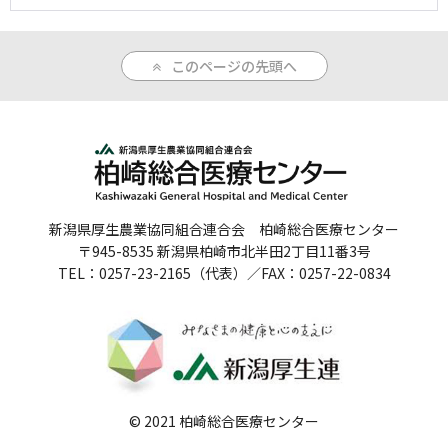
人間ドックのご案内
このページの先頭へ
医療関係者の方へ
病院誌
病院指標
個人情報保護方針
新潟県厚生農業協同組合連合会 柏崎総合医療センター
〒945-8535 新潟県柏崎市北半田2丁目11番3号
反社会的勢力に対する基本方針
TEL：0257-23-2165（代表）／FAX：0257-22-0834
院内感染対策指針
サイトマップ
© 2021 柏崎総合医療センター