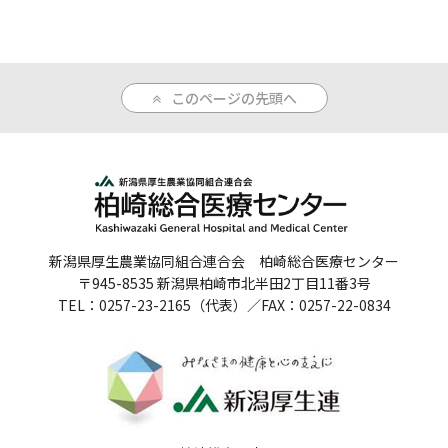
人間ドックのご案内
医療関係者の方へ
このページの先頭へ
病院誌
病院指標
個人情報保護方針
新潟県厚生農業協同組合連合会 柏崎総合医療センター
反社会的勢力に対する基本方針
〒945-8535 新潟県柏崎市北半田2丁目11番3号
TEL：0257-23-2165（代表）／FAX：0257-22-0834
院内感染対策指針
サイトマップ